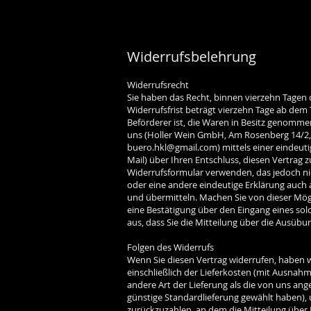
Widerrufsbelehrung
Widerrufsrecht
Sie haben das Recht, binnen vierzehn Tagen
Widerrufsfrist beträgt vierzehn Tage ab dem 
Beförderer ist, die Waren in Besitz genomm
uns (Holler Wein GmbH, Am Rosenberg 14/2, 84
buero.hkl@gmail.com
) mittels einer eindeuti
Mail) über Ihren Entschluss, diesen Vertrag 
Widerrufsformular verwenden, das jedoch ni
oder eine andere eindeutige Erklärung auch 
und übermitteln. Machen Sie von dieser Mögli
eine Bestätigung über den Eingang eines solc
aus, dass Sie die Mitteilung über die Ausübu
Folgen des Widerrufs
Wenn Sie diesen Vertrag widerrufen, haben w
einschließlich der Lieferkosten (mit Ausnahm
andere Art der Lieferung als die von uns an
günstige Standardlieferung gewählt haben),
zurückzuzahlen, an dem die Mitteilung über I