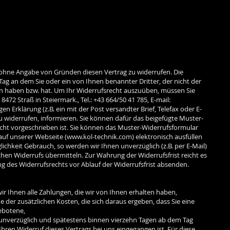
 ohne Angabe von Gründen diesen Vertrag zu widerrufen. Die
Tag an dem Sie oder ein von Ihnen benannter Dritter, der nicht der
en haben bzw. hat. Um Ihr Widerrufsrecht auszuüben, müssen Sie
72 Straß in Steiermark., Tel.: +43 664/50 41 785, E-mail:
gen Erklärung (z.B. ein mit der Post versandter Brief, Telefax oder E-
zu widerrufen, informieren. Sie können dafür das beigefügte Muster-
cht vorgeschrieben ist. Sie können das Muster-Widerrufsformular
auf unserer Webseite (
www.kol-technik.com
) elektronisch ausfüllen
chkeit Gebrauch, so werden wir Ihnen unverzüglich (z.B. per E-Mail)
hen Widerrufs übermitteln. Zur Wahrung der Widerrufsfrist reicht es
ng des Widerrufsrechts vor Ablauf der Widerrufsfrist absenden.
ir Ihnen alle Zahlungen, die wir von Ihnen erhalten haben,
e der zusätzlichen Kosten, die sich daraus ergeben, dass Sie eine
gebotene,
 unverzüglich und spätestens binnen vierzehn Tagen ab dem Tag
hren Widerruf dieses Vertrags bei uns eingegangen ist. Für diese