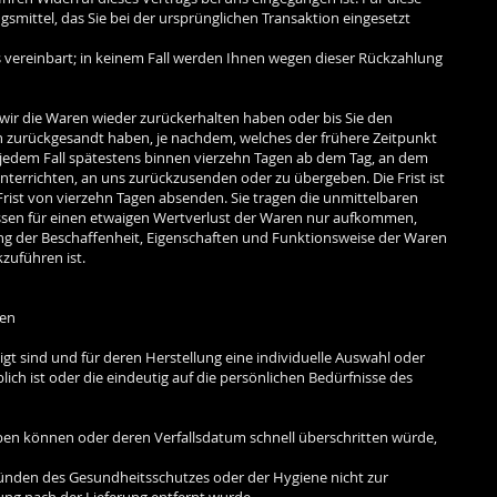
mittel, das Sie bei der ursprünglichen Transaktion eingesetzt
 vereinbart; in keinem Fall werden Ihnen wegen dieser Rückzahlung
wir die Waren wieder zurückerhalten haben oder bis Sie den
n zurückgesandt haben, je nachdem, welches der frühere Zeitpunkt
n jedem Fall spätestens binnen vierzehn Tagen ab dem Tag, an dem
nterrichten, an uns zurückzusenden oder zu übergeben. Die Frist ist
Frist von vierzehn Tagen absenden. Sie tragen die unmittelbaren
sen für einen etwaigen Wertverlust der Waren nur aufkommen,
ung der Beschaffenheit, Eigenschaften und Funktionsweise der Waren
zuführen ist.
gen
tigt sind und für deren Herstellung eine individuelle Auswahl oder
h ist oder die eindeutig auf die persönlichen Bedürfnisse des
rben können oder deren Verfallsdatum schnell überschritten würde,
Gründen des Gesundheitsschutzes oder der Hygiene nicht zur
ung nach der Lieferung entfernt wurde